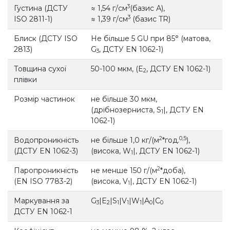
3
Густина (ДСТУ
≈ 1,54 г/см
(базис А),
3
ISO 2811-1)
≈ 1,39 г/см
(базис TR)
Блиск (ДСТУ ISO
Не більше 5 GU при 85° (матова,
2813)
G
, ДСТУ EN 1062-1)
3
Товщина сухої
50-100 мкм, (E
, ДСТУ EN 1062-1)
2
плівки
Розмір частинок
не більше 30 мкм,
(дрібнозерниста, S
|, ДСТУ EN
1
1062-1)
2
0,5
Водопроникність
не більше 1,0 кг/(м
*год.
),
(ДСТУ EN 1062-3)
(висока, W
|, ДСТУ EN 1062-1)
1
2
Паропроникність
не менше 150 г/(м
*доба),
(EN ISO 7783-2)
(висока, V
|, ДСТУ EN 1062-1)
1
Маркування за
G
|E
|S
|V
|W
|A
|C
3
2
1
1
1
0
0
ДСТУ EN 1062-1