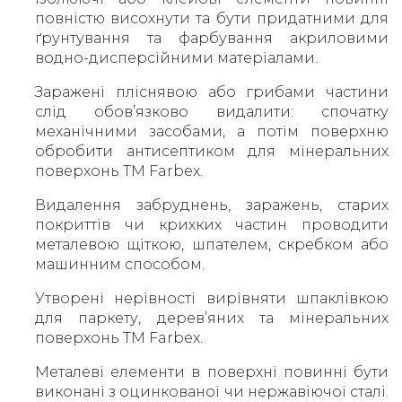
повністю висохнути та бути придатними для
ґрунтування та фарбування акриловими
водно-дисперсійними матеріалами.
Заражені пліснявою або грибами частини
слід обов’язково видалити: спочатку
механічними засобами, а потім поверхню
обробити антисептиком для мінеральних
поверхонь ТМ Farbex.
Видалення забруднень, заражень, старих
покриттів чи крихких частин проводити
металевою щіткою, шпателем, скребком або
машинним способом.
Утворені нерівності вирівняти шпаклівкою
для паркету, дерев’яних та мінеральних
поверхонь ТМ Farbex.
Металеві елементи в поверхні повинні бути
виконані з оцинкованої чи нержавіючої сталі.