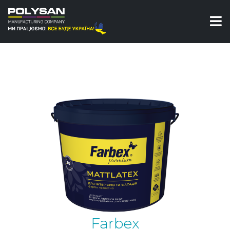
Фарби
Інтер'єрні фарби
Фарба для стін
Mattlatex Фарба латексна Farbex
Farbex