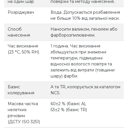
на один шар
поверхні та методу нанесення.
Розріджувач
Вода. Допускається розбавлення
не більше 10% від загальної маси.
Спосіб
Наносити валиком, пензлем або
нанесення
фарборозпилювачем.
Час висихання
1 година. Час висихання
(23 °С, 50% RH)
збільшується при зниженні
температури, підвищенні
відносної вологості повітря та
залежить від витрати (товщини
шару) фарби.
Базис
А та TR, колорується за каталогом
колерування
NCS.
Масова частка
60±2 % (базис А),
нелетких
53±2 % (базис TR)
речовин
(ДСТУ ISO 3251)