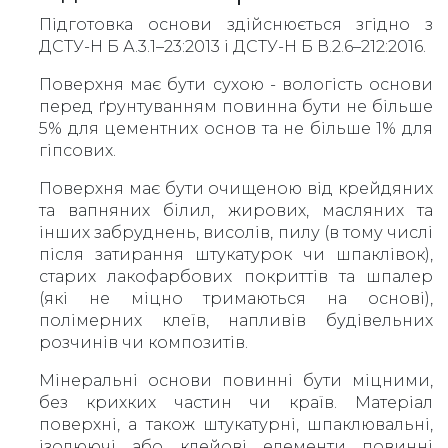
Підготовка основи здійснюється згідно з
ДСТУ-Н Б А.3.1–23:2013 і ДСТУ-Н Б В.2.6–212:2016.
Поверхня має бути сухою - вологість основи
перед ґрунтуванням повинна бути не більше
5% для цементних основ та не більше 1% для
гіпсових.
Поверхня має бути очищеною від крейдяних
та вапняних білил, жирових, масляних та
інших забруднень, висолів, пилу (в тому числі
після затирання штукатурок чи шпаклівок),
старих лакофарбових покриттів та шпалер
(які не міцно тримаються на основі),
полімерних клеїв, напливів будівельних
розчинів чи композитів.
Мінеральні основи повинні бути міцними,
без крихких частин чи країв. Матеріал
поверхні, а також штукатурні, шпаклювальні,
ізолюючі або клейові елементи повинні