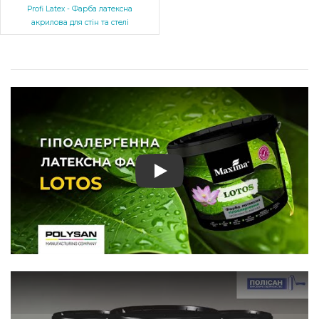
Profi Latex - Фарба латексна
акрилова для стін та стелі
Play: Mattlatex