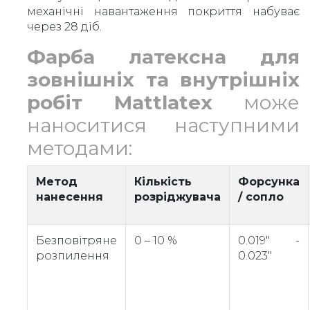
механічні навантаження покриття набуває
через 28 діб.
Фарба латексна для
зовнішніх та внутрішніх
робіт Mattlatex
може
наноситися наступними
методами:
Метод
Кількість
Форсунка
нанесення
розріджувача
/ сопло
Безповітряне
0 – 10 %
0.019" -
розпилення
0.023"