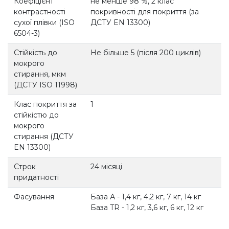
Коефіцієнт
не менше 98 %, 2 клас
контрастності
покривності для покриття (за
сухої плівки (ISO
ДСТУ EN 13300)
6504-3)
Стійкість до
Не більше 5 (після 200 циклів)
мокрого
стирання, мкм
(ДСТУ ISO 11998)
Клас покриття за
1
стійкістю до
мокрого
стирання (ДСТУ
EN 13300)
Строк
24 місяці
придатності
Фасування
База А - 1,4 кг, 4,2 кг, 7 кг, 14 кг
База TR - 1,2 кг, 3,6 кг, 6 кг, 12 кг