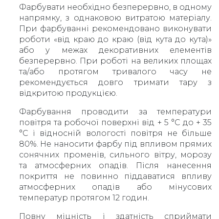
Фарбувати необхідно безперервно, в одному
напрямку, з однаковою витратою матеріалу.
При фарбуванні рекомендовано виконувати
роботи «від краю до краю (від кута до кута)»
або у межах декоративних елементів
безперервно. При роботі на великих площах
та/або протягом тривалого часу не
рекомендується довго тримати тару з
відкритою продукцією.
Фарбування проводити за температури
повітря та робочої поверхні від + 5 °С до + 35
°С і відносній вологості повітря не більше
80%. Не наносити фарбу під впливом прямих
сонячних променів, сильного вітру, морозу
та атмосферних опадів. Після нанесення
покриття не повинно піддаватися впливу
атмосферних опадів або мінусових
температур протягом 12 годин.
Повну міцність і здатність сприймати