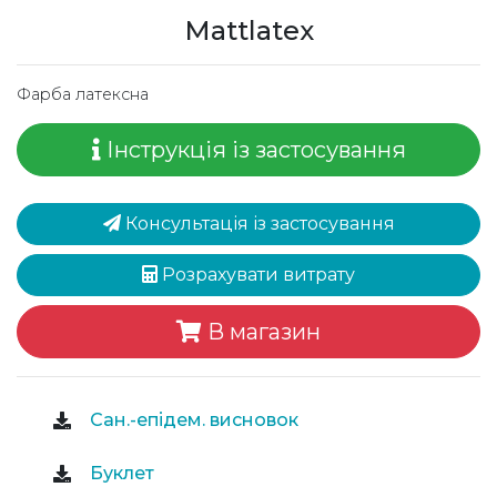
Mattlatex
Фарба латексна
Інструкція із застосування
Консультація із застосування
Розрахувати витрату
В магазин
Сан.-епідем. висновок
Буклет