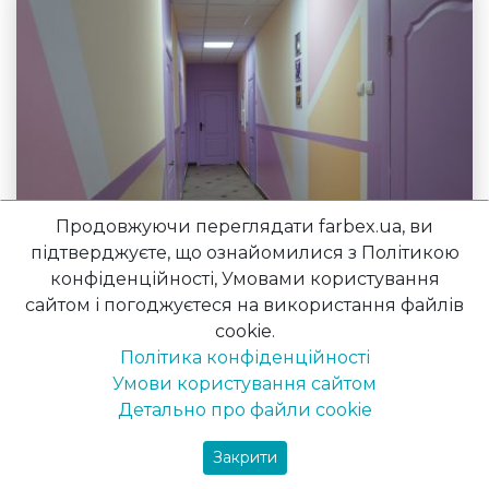
Продовжуючи переглядати farbex.ua, ви
підтверджуєте, що ознайомилися з Політикою
конфіденційності, Умовами користування
сайтом і погоджуєтеся на використання файлів
СУМСЬКА СПЕЦІАЛІЗОВАНА ШКОЛА I СТУПЕНЯ
cookie.
№30
Політика конфіденційності
Дизайн стін Сумської спеціалізованої школи I ступеня
Умови користування сайтом
№30 "Унікум" створений за допомогою латексної фарби
Детально про файли cookie
для …
Закрити