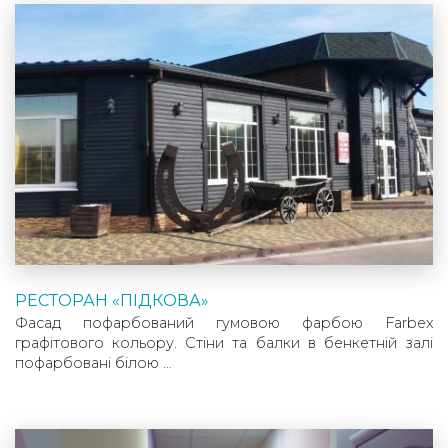
РЕСТОРАН «ПІДКОВА»
Фасад пофарбований гумовою фарбою Farbex
графітового кольору. Стіни та балки в бенкетній залі
пофарбовані білою …