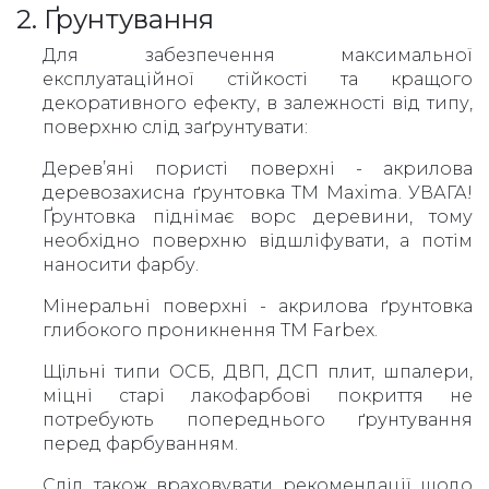
2. Ґрунтування
Для забезпечення максимальної
експлуатаційної стійкості та кращого
декоративного ефекту, в залежності від типу,
поверхню слід заґрунтувати:
Дерев’яні пористі поверхні - акрилова
деревозахисна ґрунтовка ТМ Maxima. УВАГА!
Ґрунтовка піднімає ворс деревини, тому
необхідно поверхню відшліфувати, а потім
наносити фарбу.
Мінеральні поверхні - акрилова ґрунтовка
глибокого проникнення ТМ Farbex.
Щільні типи ОСБ, ДВП, ДСП плит, шпалери,
міцні старі лакофарбові покриття не
потребують попереднього ґрунтування
перед фарбуванням.
Слід також враховувати рекомендації щодо