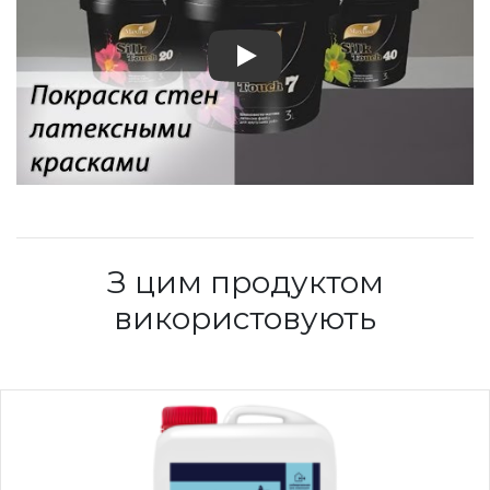
Play: Mattlatex
З цим продуктом
використовують