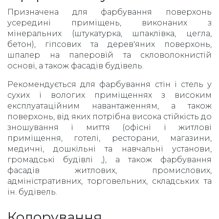
Призначена для фарбування поверхонь
усередині приміщень, виконаних з
мінеральних (штукатурка, шпаклівка, цегла,
бетон), гіпсових та дерев'яних поверхонь,
шпалер на паперовій та скловолокнистій
основі, а також фасадів будівель.
Рекомендується для фарбування стін і стель у
сухих і вологих приміщеннях з високим
експлуатаційним навантаженням, а також
поверхонь, від яких потрібна висока стійкість до
зношування і миття (офісні і житлові
приміщення, готелі, ресторани, магазини,
медичні, дошкільні та навчальні установи,
громадські будівлі ,), а також фарбування
фасадів житлових, промислових,
адміністративних, торговельних, складських та
ін. будівель.
Колорування