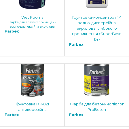
Wet Rooms
Ґрунтовка-концентрат 1:4
Фарба для вологих приміщень
водно-дисперсійна
водно-дисперсійна акрилова
акрилова глибокого
Farbex
проникнення «SuperBase
1:4»
Farbex
Ґрунтовка ГФ-021
Фарба для бетонних підлог
антикорозійна
ProBeton
Farbex
Farbex