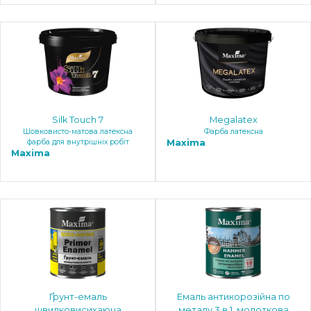
Silk Touch 7
Megalatex
Шовковисто-матова латексна
Фарба латексна
фарба для внутрішніх робіт
Maxima
Maxima
Ґрунт-емаль
Емаль антикорозійна по
швидковисихаюча
металу 3 в 1, молоткова