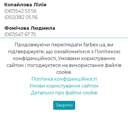
Копайлова Лілія
(067)542 53 56
(050)382 05 96
Фомічова Людмила
(067)547 67 75
(050)404 92 90
Продовжуючи переглядати farbex.ua, ви
Наконечна Людмила
підтверджуєте, що ознайомилися з Політикою
(067)362 73 42
конфіденційності, Умовами користування
(050)307 65 23
сайтом і погоджуєтеся на використання файлів
cookie.
e-mail
Політика конфіденційності
Керівник: Капустянко Олександр Михайлович
Умови користування сайтом
kapustyanko@farbex.com.ua
Детально про файли cookie
Старший менеджер: Мигаленко Тетяна
cherk3@farbex.com.ua
Закрити
Дробот Тетяна
cherk5@farbex.com.ua