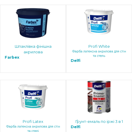
Шпаклівка фінішна
Profi White
Фарба латексна акрилова для стін
акрилова
та стель
Farbex
Delfi
Profi Latex
Ґрунт-емаль по іржі 3 в 1
Фарба латексна акрилова для стін
Delfi
та стелі