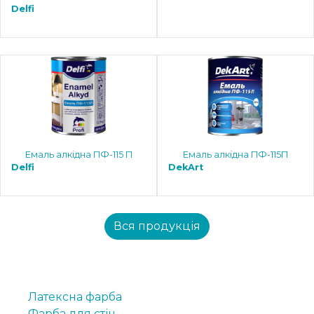
Delfi
Емаль алкідна ПФ-115 П
Емаль алкідна ПФ-115П
Delfi
DekArt
Вся продукція
Латексна фарба
Фарба для стін