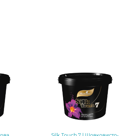
това
Silk Touch 7 | Шовковисто-