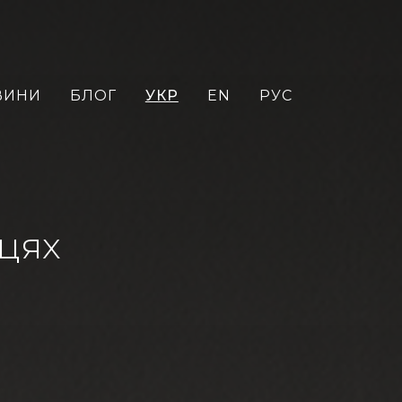
ВИНИ
БЛОГ
УКР
EN
РУС
вцях