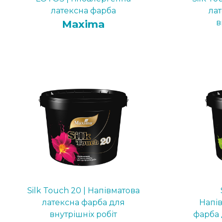
латексна фарба
ла
Maxima
в
Silk Touch 20 | Напівматова
латексна фарба для
Напі
внутрішніх робіт
фарба 