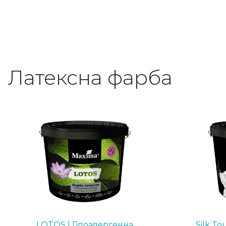
Латексна фарба
LOTOS | Гіпоалергенна
Silk To