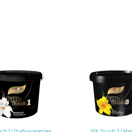
uch 1 | Глибокоматова
Silk Touch 3 | Ма