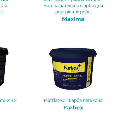
для
матова латексна фарба для
іт
внутрішніх робіт
Maxima
атексна
Mattlatex | Фарба латексна
Farbex