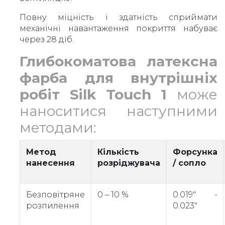
Повну міцність і здатність сприймати
механічні навантаження покриття набуває
через 28 діб.
Глибокоматова латексна
фарба для внутрішніх
робіт Silk Touch 1
може
наноситися наступними
методами:
Метод
Кількість
Форсунка
нанесення
розріджувача
/ сопло
Безповітряне
0 – 10 %
0.019" -
розпилення
0.023"