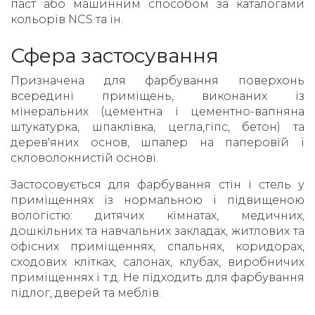
паст або машинним способом за каталогами
кольорів NCS та ін.
Сфера застосування
Призначена для фарбування поверхонь
всередині приміщень, виконаних із
мінеральних (цементна і цементно-вапняна
штукатурка, шпаклівка, цегла,гіпс, бетон) та
дерев'яних основ, шпалер на паперовій і
скловолокнистій основі.
Застосовується для фарбування стін і стель у
приміщеннях із нормальною і підвищеною
вологістю: дитячих кімнатах, медичних,
дошкільних та навчальних закладах, житлових та
офісних приміщеннях, спальнях, коридорах,
сходових клітках, салонах, клубах, виробничих
приміщеннях і т.д. Не підходить для фарбування
підлог, дверей та меблів.