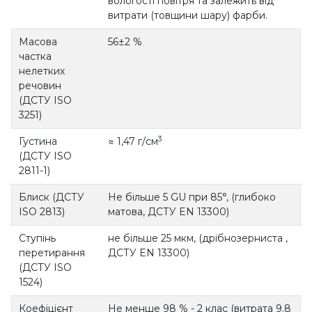
вологості повітря та залежить від
витрати (товщини шару) фарби.
Масова
56±2 %
частка
нелетких
речовин
(ДСТУ ISO
3251)
3
Густина
≈ 1,47 г/см
(ДСТУ ISO
2811-1)
Блиск (ДСТУ
Не більше 5 GU при 85°, (глибоко
ISO 2813)
матова, ДСТУ EN 13300)
Ступінь
не більше 25 мкм, (дрібнозерниста ,
перетирання
ДСТУ EN 13300)
(ДСТУ ISO
1524)
Коефіцієнт
Не менше 98 % - 2 клас (витрата 9.8