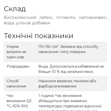
Склад
Високоякісний латекс, пігменти, наповнювачі,
вода, цільові добавки.
Технічні показники
2
Норма
110-150 г/м
. Залежно від способу
витрати на
нанесення і типу поверхні.
один шар
Розріджувач
Вода. Допускається розбавлення не
більше 10 % від загальної маси.
Спосіб
Наносити валиком, пензлем або
нанесення
фарборозпилювачем
Час
1 година. Час висихання
висихання (23
збільшується при зниженні
°С, 50% RH)
температури, підвищенні відносної