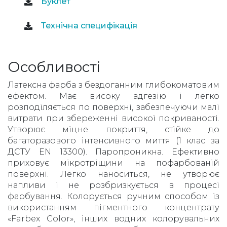
Буклет
Технічна специфікація
Особливості
Латексна фарба з бездоганним глибокоматовим
ефектом. Має високу адгезію і легко
розподіляється по поверхні, забезпечуючи малі
витрати при збереженні високої покриваності.
Утворює міцне покриття, стійке до
багаторазового інтенсивного миття (1 клас за
ДСТУ EN 13300). Паропроникна. Ефективно
приховує мікротріщини на пофарбованій
поверхні. Легко наноситься, не утворює
напливи і не розбризкується в процесі
фарбування. Колорується ручним способом із
використанням пігментного концентрату
«Farbex Color», інших водних колорувальних