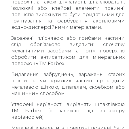
поверхні, а також штукатурні, шпаклювальні,
ізолюючі або клейові елементи повинні
повністю висохнути та бути придатними для
ґрунтування та фарбування акриловими
водно-дисперсійними матеріалами.
Заражені пліснявою або грибами частини
слід обов’язково видалити: спочатку
механічними засобами, а потім поверхню
обробити антисептиком для мінеральних
поверхонь ТМ Farbex.
Видалення забруднень, заражень, старих
покриттів чи крихких частин проводити
металевою щіткою, шпателем, скребком або
машинним способом.
Утворені нерівності вирівняти шпаклівкою
ТМ Farbex (в залежно від характеру
нерівностей).
Металеві елементи в поверхні повинні бути