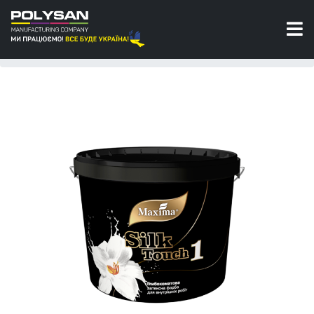
Фарби
Інтер'єрні фарби
Фарба для стін
Silk Touch 1 Глибокоматова латексна фарба для
внутрішніх робіт Maxima