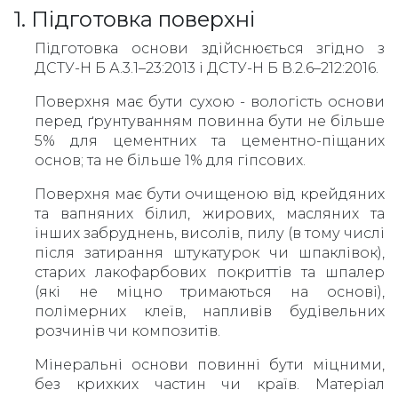
1. Підготовка поверхні
Підготовка основи здійснюється згідно з
ДСТУ-Н Б А.3.1–23:2013 і ДСТУ-Н Б В.2.6–212:2016.
Поверхня має бути сухою - вологість основи
перед ґрунтуванням повинна бути не більше
5% для цементних та цементно-піщаних
основ; та не більше 1% для гіпсових.
Поверхня має бути очищеною від крейдяних
та вапняних білил, жирових, масляних та
інших забруднень, висолів, пилу (в тому числі
після затирання штукатурок чи шпаклівок),
старих лакофарбових покриттів та шпалер
(які не міцно тримаються на основі),
полімерних клеїв, напливів будівельних
розчинів чи композитів.
Мінеральні основи повинні бути міцними,
без крихких частин чи країв. Матеріал