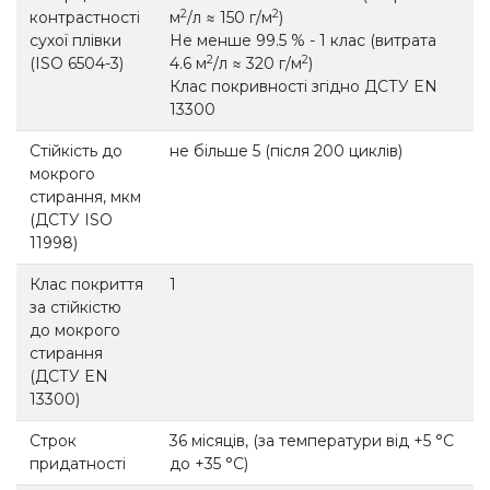
2
2
контрастності
м
/л ≈ 150 г/м
)
сухої плівки
Не менше 99.5 % - 1 клас (витрата
2
2
(ISO 6504-3)
4.6 м
/л ≈ 320 г/м
)
Клас покривності згідно ДСТУ EN
13300
Стійкість до
не більше 5 (після 200 циклів)
мокрого
стирання, мкм
(ДСТУ ISO
11998)
Клас покриття
1
за стійкістю
до мокрого
стирання
(ДСТУ EN
13300)
Строк
36 місяців, (за температури від +5 °С
придатності
до +35 °С)