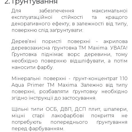
2. Ґрунтування
Для забезпечення максимальної
експлуатаційної стійкості та кращого
декоративного ефекту, в залежності від типу,
поверхню слід заґрунтувати:
Дерев’яні пористі поверхні - акрилова
деревозахисна ґрунтовка ТМ Maxima. УВАГА!
Ґрунтовка піднімає ворс деревини, тому
необхідно поверхню відшліфувати, а потім
наносити фарбу.
Мінеральні поверхні - ґрунт-концентрат 1:10
Aqua Primer TM Maxima. Залежно від типу
поверхні, розбавляти ґрунтовку необхідно
згідно інструкції до застосування.
Щільні типи ОСБ, ДВП, ДСП плит, шпалери,
міцні старі лакофарбові покриття не
потребують попереднього ґрунтування
перед фарбуванням.