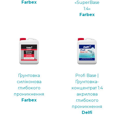
Farbex
«SuperBase
1:4»
Farbex
Ґрунтовка
Profi Base |
силіконова
Ґрунтовка-
глибокого
концентрат 1:4
проникнення
акрилова
Farbex
глибокого
проникнення
Delfi