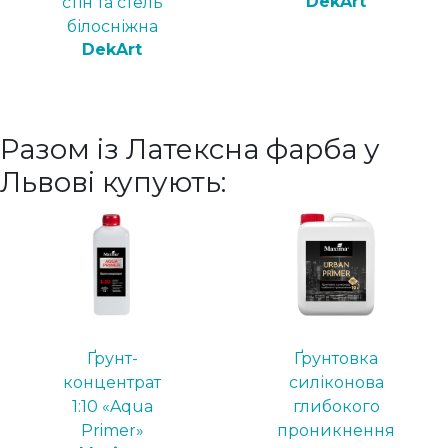
DekArt
стін та стель
білосніжна
DekArt
Разом із Латексна фарба у
Львові купують:
Ґрунт-
Ґрунтовка
концентрат
силіконова
1:10 «Aqua
глибокого
Primer»
проникнення