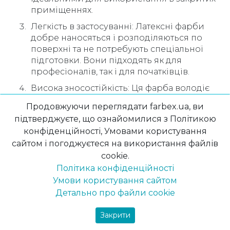
приміщеннях.
Легкість в застосуванні: Латексні фарби
добре наносяться і розподіляються по
поверхні та не потребують спеціальної
підготовки. Вони підходять як для
професіоналів, так і для початківців.
Висока зносостійкість: Ця фарба володіє
високою стійкістю до багаторазового
Продовжуючи переглядати farbex.ua, ви
інтенсивного миття, що дозволяє
підтверджуєте, що ознайомилися з Політикою
ефективно видаляти бруд зі стін. Ви
конфіденційності, Умовами користування
можете бути впевнені, що ваші стіни
сайтом і погоджуєтеся на використання файлів
залишаться красивими та стійкими
cookie.
протягом тривалого часу.
Політика конфіденційності
Широкий вибір кольорів: Латексну фарбу
Умови користування сайтом
можна заколочувати в безлічі кольорів і
Детально про файли cookie
відтінків за каталогом NCS або RAL. Ви
зможете знайти точно той колір, який вам
Закрити
потрібен, для створення бажаного
інтер’єру.