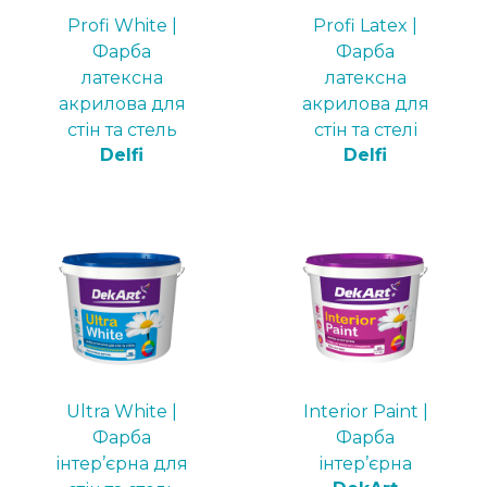
Profi White |
Profi Latex |
Фарба
Фарба
латексна
латексна
акрилова для
акрилова для
стін та стель
стін та стелі
Delfi
Delfi
Ultra White |
Interior Paint |
Фарба
Фарба
інтер’єрна для
інтер’єрна