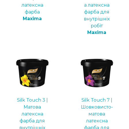
латексна
а латексна
фарба
фарба для
Maxima
внутрішніх
робіт
Maxima
Silk Touch 3 |
Silk Touch 7 |
Матова
Шовковисто-
латексна
матова
фарба для
латексна
внутрішніх
фарба для