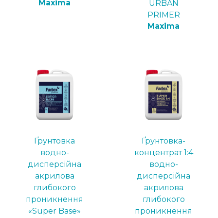
Maxima
URBAN
PRIMER
Maxima
Ґрунтовка
Ґрунтовка-
водно-
концентрат 1:4
дисперсійна
водно-
акрилова
дисперсійна
глибокого
акрилова
проникнення
глибокого
«Super Base»
проникнення