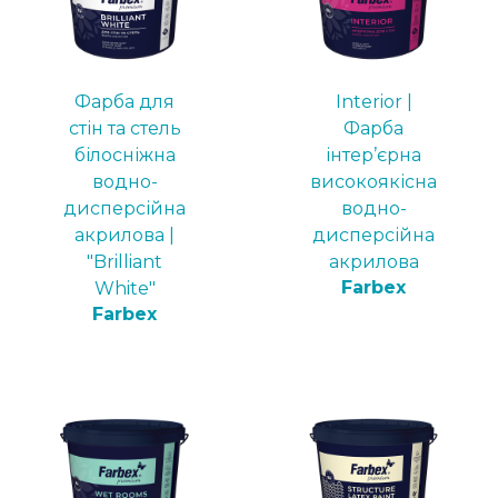
Фарба для
Interior |
стін та стель
Фарба
білосніжна
інтер’єрна
водно-
високоякісна
дисперсійна
водно-
акрилова |
дисперсійна
"Brilliant
акрилова
Farbex
White"
Farbex