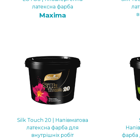
латексна фарба
ла
Maxima
в
Silk Touch 20 | Напівматова
латексна фарба для
Напі
внутрішніх робіт
фарба 