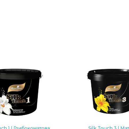
uch 1 | Глибокоматова
Silk Touch 3 | Ма