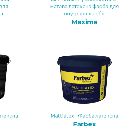
для
матова латексна фарба для
іт
внутрішніх робіт
Maxima
атексна
Mattlatex | Фарба латексна
Farbex