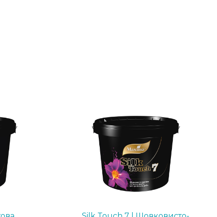
това
Silk Touch 7 | Шовковисто-