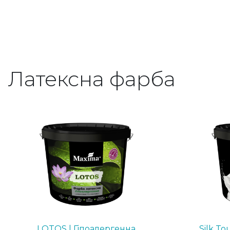
Латексна фарба
LOTOS | Гіпоалергенна
Silk To