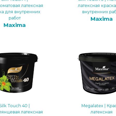
коматовая латексная
латексная краска
ка для внутренних
внутренних ра
работ
Maxima
Maxima
Silk Touch 40 |
Megalatex | Кра
лянцевая латексная
латексная