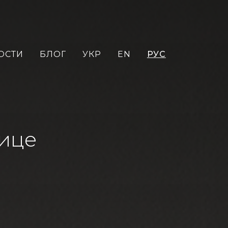
ОСТИ
БЛОГ
УКР
EN
РУС
нице