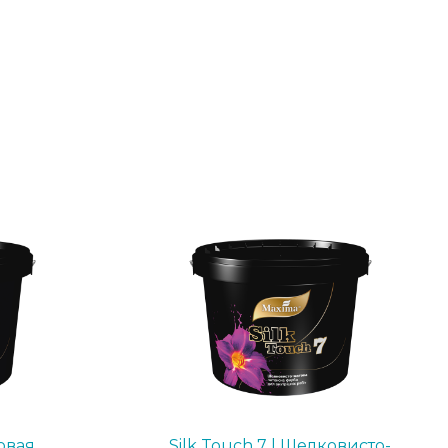
товая
Silk Touch 7 | Шелковисто-