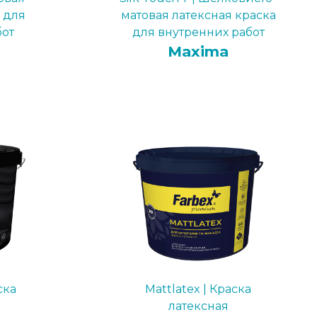
 для
матовая латексная краска
бот
для внутренних работ
Maxima
ска
Mattlatex | Краска
латексная