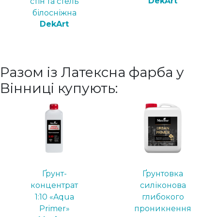
DekArt
стін та стель
білосніжна
DekArt
Разом із Латексна фарба у
Вінниці купують:
Ґрунт-
Ґрунтовка
концентрат
силіконова
1:10 «Aqua
глибокого
Primer»
проникнення