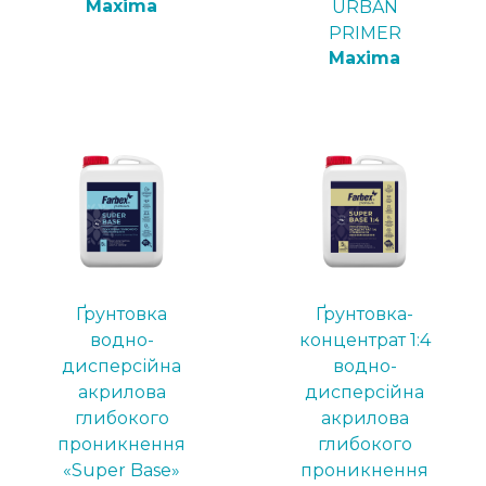
Maxima
URBAN
PRIMER
Maxima
Ґрунтовка
Ґрунтовка-
водно-
концентрат 1:4
дисперсійна
водно-
акрилова
дисперсійна
глибокого
акрилова
проникнення
глибокого
«Super Base»
проникнення