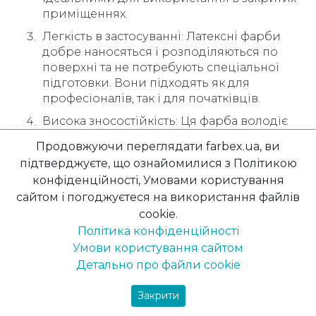
приміщеннях.
Легкість в застосуванні: Латексні фарби
добре наносяться і розподіляються по
поверхні та не потребують спеціальної
підготовки. Вони підходять як для
професіоналів, так і для початківців.
Висока зносостійкість: Ця фарба володіє
високою стійкістю до багаторазового
Продовжуючи переглядати farbex.ua, ви
інтенсивного миття, що дозволяє
підтверджуєте, що ознайомилися з Політикою
ефективно видаляти бруд зі стін. Ви
конфіденційності, Умовами користування
можете бути впевнені, що ваші стіни
сайтом і погоджуєтеся на використання файлів
залишаться красивими та стійкими
cookie.
протягом тривалого часу.
Політика конфіденційності
Широкий вибір кольорів: Латексну фарбу
Умови користування сайтом
можна заколочувати в безлічі кольорів і
Детально про файли cookie
відтінків за каталогом NCS або RAL. Ви
зможете знайти точно той колір, який вам
Закрити
потрібен, для створення бажаного
інтер’єру.