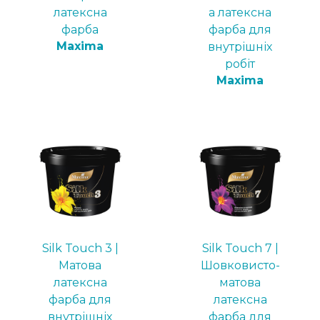
латексна
а латексна
фарба
фарба для
Maxima
внутрішніх
робіт
Maxima
Silk Touch 3 |
Silk Touch 7 |
Матова
Шовковисто-
латексна
матова
фарба для
латексна
внутрішніх
фарба для