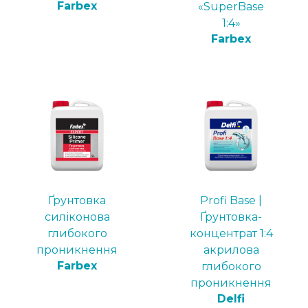
Farbex
«SuperBase
1:4»
Farbex
Ґрунтовка
Profi Base |
силіконова
Ґрунтовка-
глибокого
концентрат 1:4
проникнення
акрилова
Farbex
глибокого
проникнення
Delfi