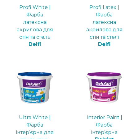
Profi White |
Profi Latex |
Фарба
Фарба
латексна
латексна
акрилова для
акрилова для
стін та стель
стін та стелі
Delfi
Delfi
Ultra White |
Interior Paint |
Фарба
Фарба
інтер’єрна для
інтер’єрна