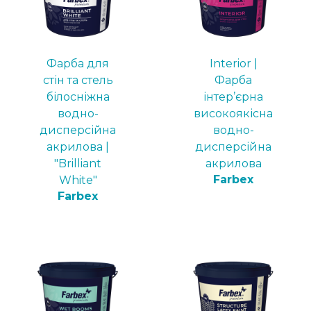
Фарба для
Interior |
стін та стель
Фарба
білосніжна
інтер’єрна
водно-
високоякісна
дисперсійна
водно-
акрилова |
дисперсійна
"Brilliant
акрилова
Farbex
White"
Farbex