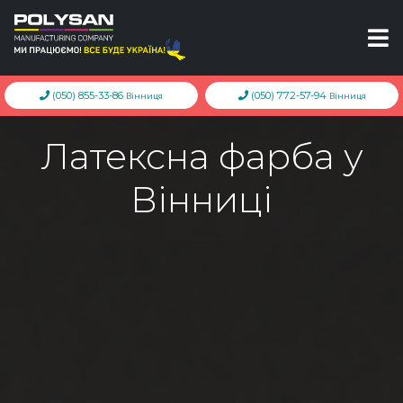
(050) 855-33-86
(050) 772-57-94
Вінниця
Вінниця
Латексна фарба у
Вінниці