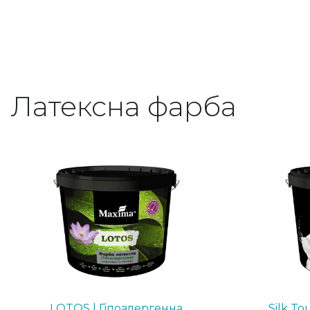
Латексна фарба
LOTOS | Гіпоалергенна
Silk To