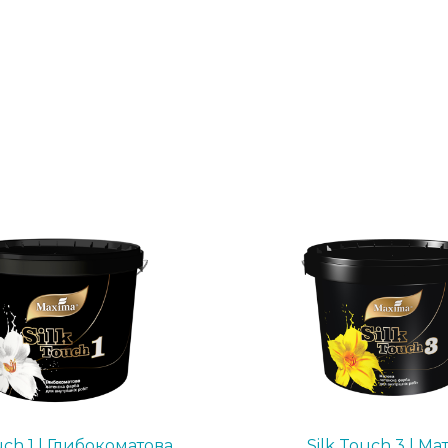
uch 1 | Глибокоматова
Silk Touch 3 | Ма