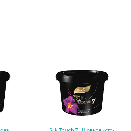
това
Silk Touch 7 | Шовковисто-