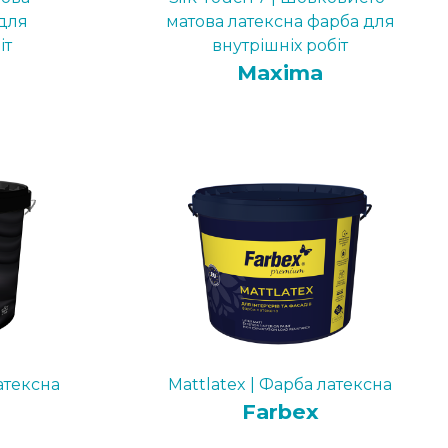
для
матова латексна фарба для
іт
внутрішніх робіт
Maxima
атексна
Mattlatex | Фарба латексна
Farbex