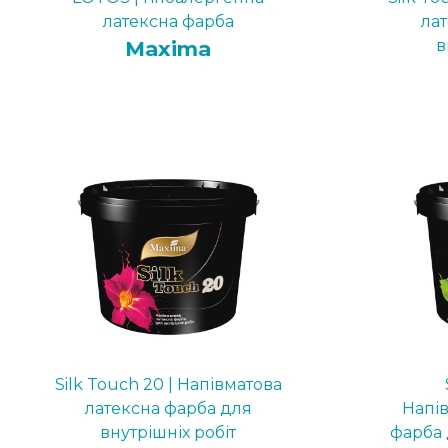
латексна фарба
ла
Maxima
в
Silk Touch 20 | Напівматова
латексна фарба для
Напі
внутрішніх робіт
фарба 