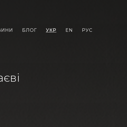
ВИНИ
БЛОГ
УКР
EN
РУС
аєві