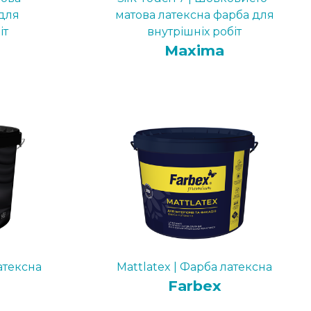
для
матова латексна фарба для
іт
внутрішніх робіт
Maxima
атексна
Mattlatex | Фарба латексна
Farbex