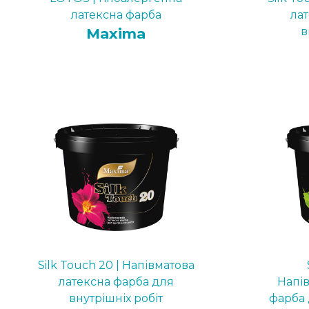
латексна фарба
ла
Maxima
в
Silk Touch 20 | Напівматова
латексна фарба для
Напі
внутрішніх робіт
фарба 