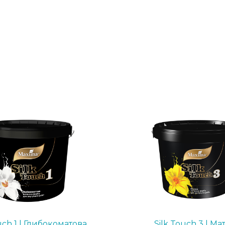
uch 1 | Глибокоматова
Silk Touch 3 | Ма