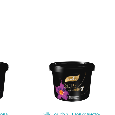
това
Silk Touch 7 | Шовковисто-