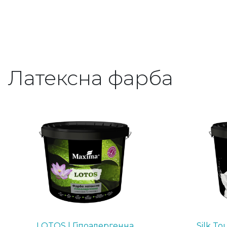
Латексна фарба
LOTOS | Гіпоалергенна
Silk To