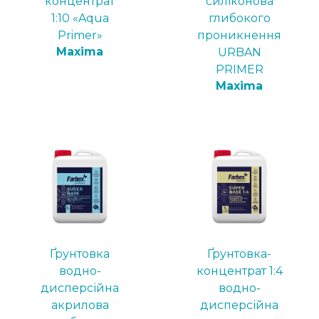
концентрат
силіконова
1:10 «Aqua
глибокого
Primer»
проникнення
Maxima
URBAN
PRIMER
Maxima
Ґрунтовка
Ґрунтовка-
водно-
концентрат 1:4
дисперсійна
водно-
акрилова
дисперсійна