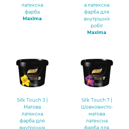
латексна
а латексна
фарба
фарба для
Maxima
внутрішніх
робіт
Maxima
Silk Touch 3 |
Silk Touch 7 |
Матова
Шовковисто-
латексна
матова
фарба для
латексна
внутрішніх
фарба для