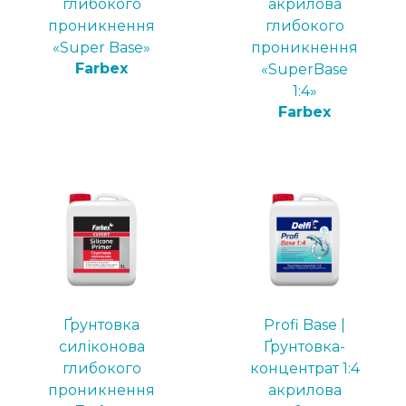
глибокого
акрилова
проникнення
глибокого
«Super Base»
проникнення
Farbex
«SuperBase
1:4»
Farbex
Ґрунтовка
Profi Base |
силіконова
Ґрунтовка-
глибокого
концентрат 1:4
проникнення
акрилова