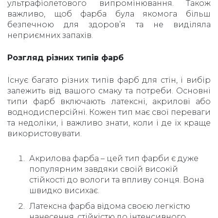
ультрафіолетового випромінювання. Також
важливо, щоб фарба була якомога більш
безпечною для здоров’я та не виділяла
неприємних запахів.
Розгляд різних типів фарб
Існує багато різних типів фарб для стін, і вибір
залежить від вашого смаку та потреби. Основні
типи фарб включають латексні, акрилові або
воднодисперсійні. Кожен тип має свої переваги
та недоліки, і важливо знати, коли і де їх краще
використовувати.
Акрилова фарба – цей тип фарби є дуже
популярним завдяки своїй високій
стійкості до вологи та впливу сонця. Вона
швидко висихає.
Латексна фарба відома своєю легкістю
нанесення, стійкістю до інтенсивного