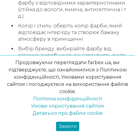
фарбу з відповідними характеристиками
(стійка до вологи, миюча, антисептична і т.
д.).
Колір і стиль: оберіть колір фарби, який
відповідає інтер’єру та створює бажану
атмосферу в приміщенні.
Вибір бренду: вибирайте фарбу від
відомих виробників, які гарантують якість
продукції.
Продовжуючи переглядати farbex.ua, ви
підтверджуєте, що ознайомилися з Політикою
Проведіть тест: завжди робіть тестове
конфіденційності, Умовами користування
викрашування на невеликій ділянці стіни
сайтом і погоджуєтеся на використання файлів
або плашці, щоб переконатися, що ви
задоволені кольором і текстурою фарби.
cookie.
Політика конфіденційності
Підготовка стін для фарбування
Умови користування сайтом
Детально про файли cookie
Перш ніж почати фарбування стін, важливо
належним чином підготувати поверхню.
Закрити
Почніть з очищення стін від пилу, бруду та