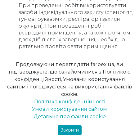
При проведенні робіт використовувати
засоби індивідуального захисту (спецодяг,
гумові рукавички, респіратор і захисні
окуляри). При проведенні робіт
всередині приміщення, а також протягом
двох діб після їх завершення, необхідно
ретельно провітрювати приміщення.
Порівняння з іншими типами емалей
Продовжуючи переглядати farbex.ua, ви
підтверджуєте, що ознайомилися з Політикою
Порівняно з іншими типами емалей, Емалі
конфіденційності, Умовами користування
ПФ-115 відзначаються своєю високою міцністю,
сайтом і погоджуєтеся на використання файлів
стійкістю та термічними змінами. Вони також
cookie.
мають широкий спектр кольорів, що дозволяє
створювати різноманітні дизайни.
Політика конфіденційності
Умови користування сайтом
Емалі ПФ-115 – це високоякісний матеріал з
Детально про файли cookie
багатьма перевагами, який знаходить широке
застосування у промисловості, будівництві та
Закрити
мистецтві. Його властивості, легкість