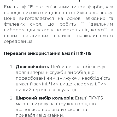
Емаль пф-115 є спеціальним типом фарби, яка
володіє високою міцністю та стійкістю до зносу.
Вона виготовляється на основі алкідних та
фталевих смол, що робить її ідеальним
вибором для захисту поверхонь від корозії та
інших негативних впливів навколишнього
середовища.
Переваги використання Емалі ПФ-115
Довговічність
: Цей матеріал забезпечує
довгий термін служби виробів, що
пофарбовані ним, знижуючи необхідність
в частій заміні. Чим вище клас емалі. Тим
вищий термін експлуатації.
Широкий вибір кольорів
: Емалі ПФ-115
мають широку палітру кольорів, що
дозволяє створювати яскраві та
привабливі дизайни.