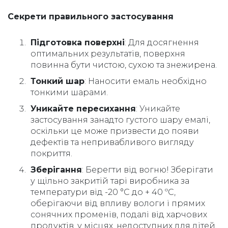
Секрети правильного застосування
Підготовка поверхні
: Для досягнення
оптимальних результатів, поверхня
повинна бути чистою, сухою та знежирена.
Тонкий шар
: Наносити емаль необхідно
тонкими шарами.
Уникайте пересихання
: Уникайте
застосування занадто густого шару емалі,
оскільки це може призвести до появи
дефектів та непривабливого вигляду
покриття.
Зберігання
: Берегти від вогню! Зберігати
у щільно закритій тарі виробника за
температури від -20 °С до + 40 ºС,
оберігаючи від впливу вологи і прямих
сонячних променів, подалі від харчових
продуктів, у місцях, недоступних для дітей.