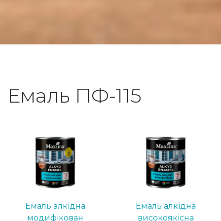
Емаль ПФ-115
Емаль алкідна
Емаль алкідна
модифікован
високоякісна