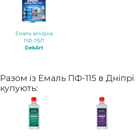
Емаль алкідна
ПФ-115П
DekArt
Разом із Емаль ПФ-115 в Дніпрі
купують: