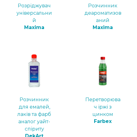
Розріджувач
Розчинник
універсальни
деароматизов
й
аний
Maxima
Maxima
Розчинник
Перетворюва
для емалей,
ч іржі з
лаків та фарб
цинком
Farbex
аналог уайт-
спіриту
DekArt