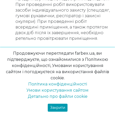
При проведенні робіт використовувати
засоби індивідуального захисту (спецодяг,
гумові рукавички, респіратор і захисні
окуляри). При проведенні робіт
всередині приміщення, а також протягом
двох діб після їх завершення, необхідно
ретельно провітрювати приміщення.
Порівняння з іншими типами емалей
Продовжуючи переглядати farbex.ua, ви
підтверджуєте, що ознайомилися з Політикою
Порівняно з іншими типами емалей, Емалі
конфіденційності, Умовами користування
ПФ-115 відзначаються своєю високою міцністю,
сайтом і погоджуєтеся на використання файлів
стійкістю та термічними змінами. Вони також
cookie.
мають широкий спектр кольорів, що дозволяє
створювати різноманітні дизайни.
Політика конфіденційності
Умови користування сайтом
Емалі ПФ-115 – це високоякісний матеріал з
Детально про файли cookie
багатьма перевагами, який знаходить широке
застосування у промисловості, будівництві та
Закрити
мистецтві. Його властивості, легкість