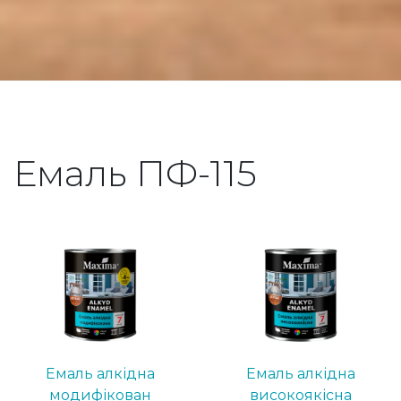
Емаль ПФ-115
Емаль алкідна
Емаль алкідна
модифікован
високоякісна