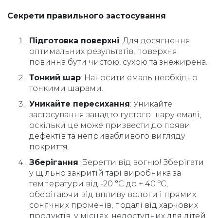
Секрети правильного застосування
Підготовка поверхні
: Для досягнення
оптимальних результатів, поверхня
повинна бути чистою, сухою та знежирена.
Тонкий шар
: Наносити емаль необхідно
тонкими шарами.
Уникайте пересихання
: Уникайте
застосування занадто густого шару емалі,
оскільки це може призвести до появи
дефектів та непривабливого вигляду
покриття.
Зберігання
: Берегти від вогню! Зберігати
у щільно закритій тарі виробника за
температури від -20 °С до + 40 ºС,
оберігаючи від впливу вологи і прямих
сонячних променів, подалі від харчових
продуктів, у місцях, недоступних для дітей.