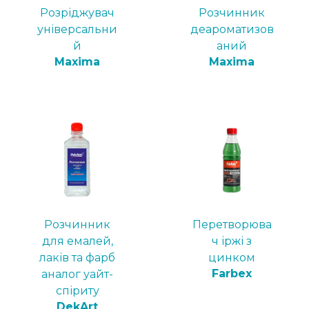
Розріджувач
Розчинник
універсальни
деароматизов
й
аний
Maxima
Maxima
Розчинник
Перетворюва
для емалей,
ч іржі з
лаків та фарб
цинком
Farbex
аналог уайт-
спіриту
DekArt