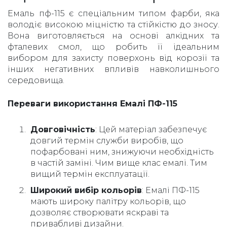
Емаль пф-115 є спеціальним типом фарби, яка
володіє високою міцністю та стійкістю до зносу.
Вона виготовляється на основі алкідних та
фталевих смол, що робить її ідеальним
вибором для захисту поверхонь від корозії та
інших негативних впливів навколишнього
середовища.
Переваги використання Емалі ПФ-115
Довговічність
: Цей матеріал забезпечує
довгий термін служби виробів, що
пофарбовані ним, знижуючи необхідність
в частій заміні. Чим вище клас емалі. Тим
вищий термін експлуатації.
Широкий вибір кольорів
: Емалі ПФ-115
мають широку палітру кольорів, що
дозволяє створювати яскраві та
привабливі дизайни.