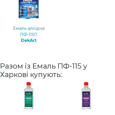
Емаль алкідна
ПФ-115П
DekArt
Разом із Емаль ПФ-115 у
Харкові купують: