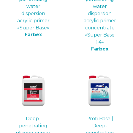
water
water
dispersion
dispersion
acrylic primer
acrylic primer
«Super Base»
concentrate
Farbex
«Super Base
1:4»
Farbex
Deep-
Profi Base |
penetrating
Deep-
silicone primer
penetrating