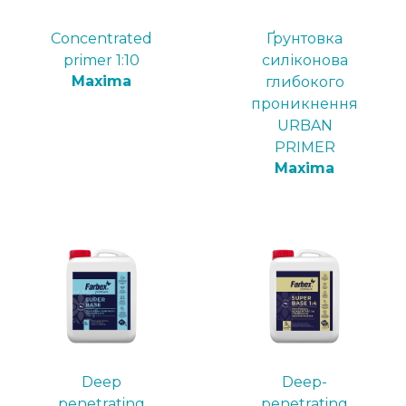
Concentrated
Ґрунтовка
primer 1:10
силіконова
Maxima
глибокого
проникнення
URBAN
PRIMER
Maxima
Deep
Deep-
penetrating
penetrating