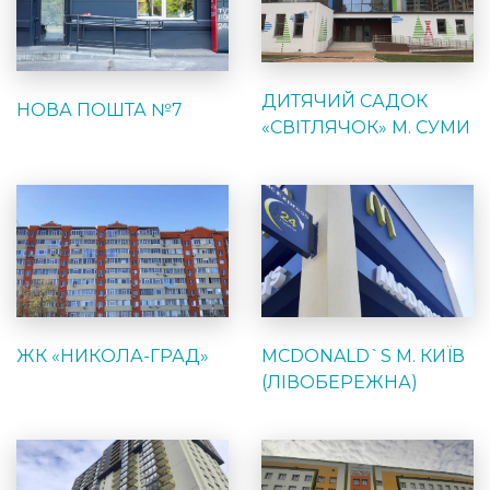
ДИТЯЧИЙ САДОК
НОВА ПОШТА №7
«СВІТЛЯЧОК» М. СУМИ
ЖК «НИКОЛА-ГРАД»
MCDONALD`S М. КИЇВ
(ЛІВОБЕРЕЖНА)