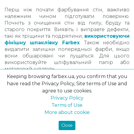
Перш ніж почати фарбування стін, важливо
належним чином підготувати поверхню.
Почніть з очищення стін від пилу, бруду та
старого покриття. Виявіть і виправте дефекти,
такі як тріщини та подряпини,
використовуючи
фінішну шпаклівку
Farbex
. Також необхідно
видалити залишки попередньої фарби, якщо
вони обшаровані чи лущаться. Для цього
використовуйте шліфувальний папір або
металевий шпатель.
Keeping browsing farbex.ua, you confirm that you
Грунтування стін – це не менш важливий крок.
have read the Privacy Policy, Site terms of Use and
Ґрунтовка допоможе фарбі краще
agree to use cookies.
розподілятися на поверхні та створить основу
Privacy Policy
для нанесення фарби. Оберіть грунт, який
Terms of Use
підходить до типу фарби, яку ви збираєтеся
More about cookie
використовувати. Ґрунтування – це запорука
того, що фарба буде добре триматися і матиме
Close
насичений колір. У нас в асортименті in Kyiv є